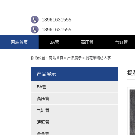
18961631555
18961631555
网站首页
BA管
高压管
气缸管
你的位置：
网站首页
>
产品展示
>
提花半精纺人字
提
产品展示
BA管
高压管
气缸管
薄壁管
合金管