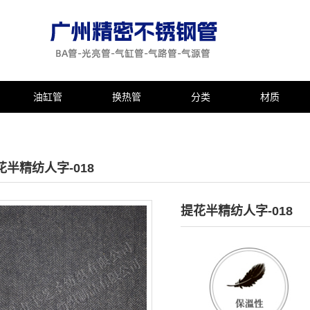
油缸管
换热管
分类
材质
花半精纺人字-018
提花半精纺人字-018