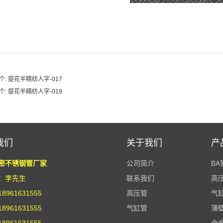
个:
提花半精纺人字-017
个:
提花半精纺人字-019
我们
关于我们
产
密不锈钢管厂家
公司简介
BA
：李先生
联系我们
高
8961631555
高压管
气
8961631555
气缸管
薄